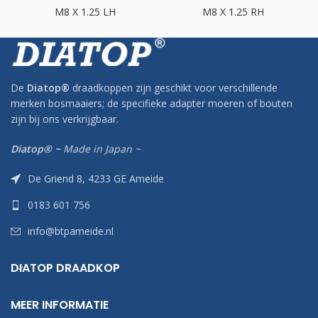
M8 X 1.25 LH
M8 X 1.25 RH
De
Diatop
®
draadkoppen zijn geschikt voor verschillende
merken bosmaaiers; de specifieke adapter moeren of bouten
zijn bij ons verkrijgbaar.
Diatop® ~
Made in Japan ~
De Griend 8, 4233 GE Ameide
0183 601 756
info@btpameide.nl
DIATOP DRAADKOP
MEER INFORMATIE