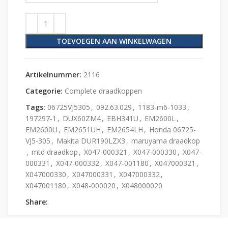
TOEVOEGEN AAN WINKELWAGEN
Artikelnummer:
2116
Categorie:
Complete draadkoppen
Tags:
06725VJ5305
,
092.63.029
,
1183-m6-1033
,
197297-1
,
DUX60ZM4
,
EBH341U
,
EM2600L
,
EM2600U
,
EM2651UH
,
EM2654LH
,
Honda 06725-
VJ5-305
,
Makita DUR190LZX3
,
maruyama draadkop
,
mtd draadkop
,
X047-000321
,
X047-000330
,
X047-
000331
,
X047-000332
,
X047-001180
,
X047000321
,
X047000330
,
X047000331
,
X047000332
,
X047001180
,
X048-000020
,
X048000020
Share: