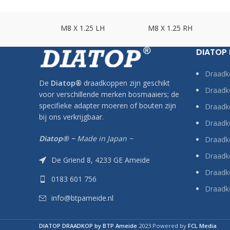
.75 LH
M8 X 1.25 LH
M8 X 1.25 RH
DIATOP
Draadk
De
Diatop
®
draadkoppen zijn geschikt
Draadko
voor verschillende merken bosmaaiers; de
specifieke adapter moeren of bouten zijn
Draadk
bij ons verkrijgbaar.
Draadko
Diatop® ~
Made in Japan ~
Draadk
Draadk
De Griend 8, 4233 GE Ameide
Draadko
0183 601 756
Draadk
info@btpameide.nl
DIATOP DRAADKOP by BTP Ameide
2023 Powered by
FCL Media