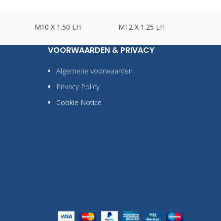
M10 X 1.50 LH
M12 X 1.25 LH
M12 X
VOORWAARDEN & PRIVACY
Algemene voorwaarden
Privacy Policy
Cookie Notice