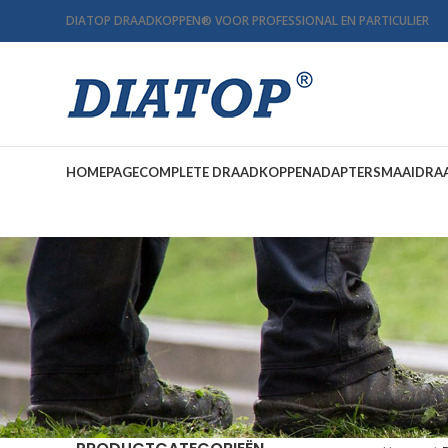
DIATOP DRAADKOPPEN
®
VOOR PROFESSIONAL EN PARTICULIER
HOMEPAGE
COMPLETE DRAADKOPPEN
ADAPTERS
MAAIDRA