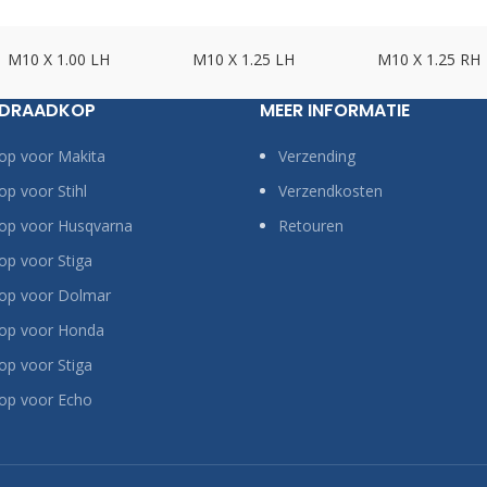
M10 X 1.00 LH
M10 X 1.25 LH
M10 X 1.25 RH
 DRAADKOP
MEER INFORMATIE
op voor Makita
Verzending
p voor Stihl
Verzendkosten
op voor Husqvarna
Retouren
p voor Stiga
op voor Dolmar
op voor Honda
p voor Stiga
op voor Echo