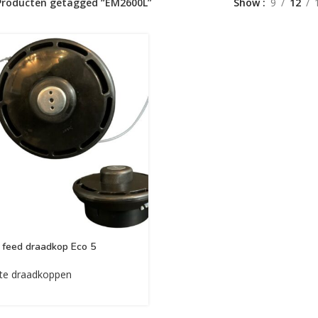
Producten getagged “EM2600L”
Show
9
12
feed draadkop Eco 5
te draadkoppen