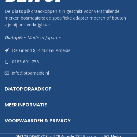
De
Diatop
®
draadkoppen zijn geschikt voor verschillende
merken bosmaaiers; de specifieke adapter moeren of bouten
zijn bij ons verkrijgbaar.
Diatop® ~
Made in Japan ~
De Griend 8, 4233 GE Ameide
0183 601 756
info@btpameide.nl
DIATOP DRAADKOP
MEER INFORMATIE
VOORWAARDEN & PRIVACY
DIATOP DRAADKOP by BTP Ameide
2023 Powered by
FCL Media