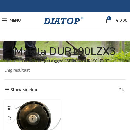
0
MENU
€
0,00
Makita DUR190LZX3
Home
Producten getagged “Makita DUR190LZX3”
Enig resultaat
Show sidebar