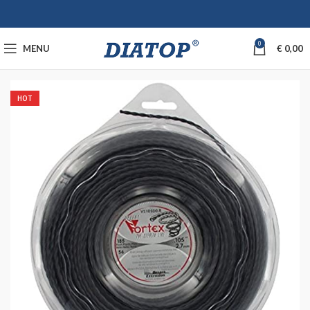
0
MENU
€
0,00
HOT