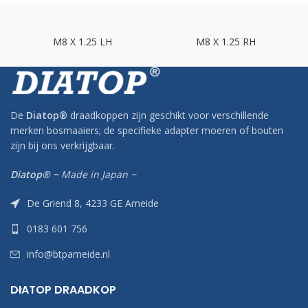
M8 X 1.25 LH
M8 X 1.25 RH
De
Diatop
®
draadkoppen zijn geschikt voor verschillende
merken bosmaaiers; de specifieke adapter moeren of bouten
zijn bij ons verkrijgbaar.
Diatop® ~
Made in Japan ~
De Griend 8, 4233 GE Ameide
0183 601 756
info@btpameide.nl
DIATOP DRAADKOP