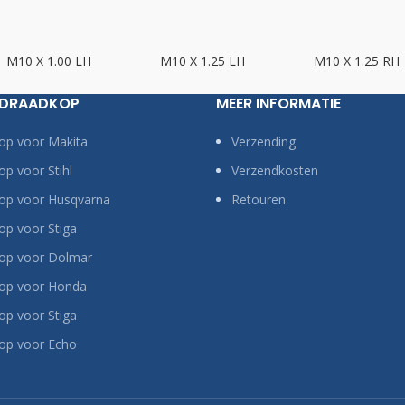
M10 X 1.00 LH
M10 X 1.25 LH
M10 X 1.25 RH
 DRAADKOP
MEER INFORMATIE
op voor Makita
Verzending
p voor Stihl
Verzendkosten
op voor Husqvarna
Retouren
p voor Stiga
op voor Dolmar
op voor Honda
p voor Stiga
op voor Echo