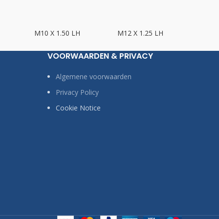
M10 X 1.50 LH
M12 X 1.25 LH
M12 X
VOORWAARDEN & PRIVACY
Algemene voorwaarden
Privacy Policy
Cookie Notice