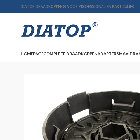
DIATOP DRAADKOPPEN
®
VOOR PROFESSIONAL EN PARTICULIER
HOMEPAGE
COMPLETE DRAADKOPPEN
ADAPTERS
MAAIDRA