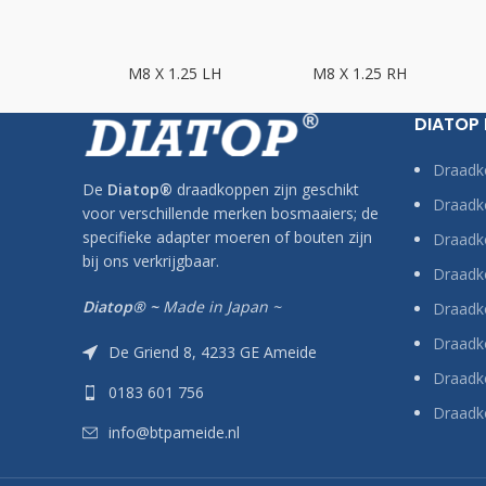
.75 LH
M8 X 1.25 LH
M8 X 1.25 RH
DIATOP
Draadk
De
Diatop
®
draadkoppen zijn geschikt
Draadko
voor verschillende merken bosmaaiers; de
specifieke adapter moeren of bouten zijn
Draadk
bij ons verkrijgbaar.
Draadko
Diatop® ~
Made in Japan ~
Draadk
Draadk
De Griend 8, 4233 GE Ameide
Draadko
0183 601 756
Draadk
info@btpameide.nl