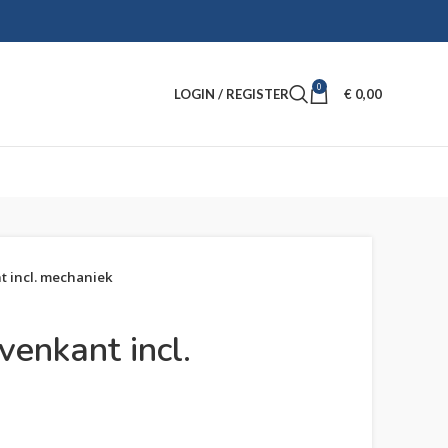
0
LOGIN / REGISTER
€
0,00
t incl. mechaniek
venkant incl.