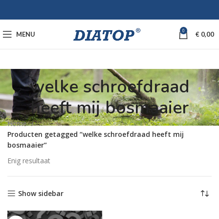
0
MENU
€
0,00
welke schroefdraad
heeft mij bosmaaier
Home
Producten getagged “welke schroefdraad heeft mij
bosmaaier”
Enig resultaat
Show sidebar