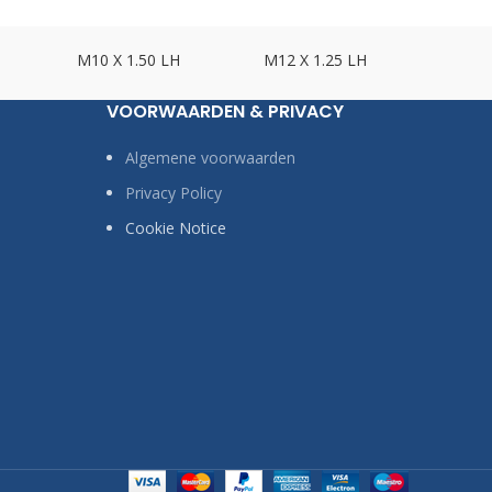
M10 X 1.50 LH
M12 X 1.25 LH
M12 X
VOORWAARDEN & PRIVACY
Algemene voorwaarden
Privacy Policy
Cookie Notice