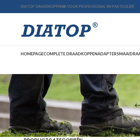
DIATOP DRAADKOPPEN
®
VOOR PROFESSIONAL EN PARTICULIER
HOMEPAGE
COMPLETE DRAADKOPPEN
ADAPTERS
MAAIDRA