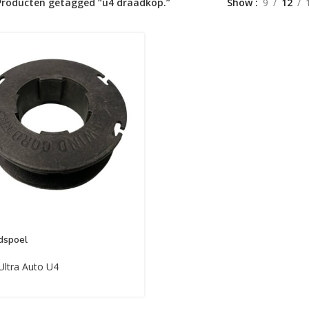
Producten getagged “u4 draadkop.”
Show
9
12
dspoel
Ultra Auto U4