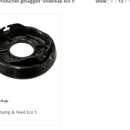
Producten getagged “onderkap eco 5”
Show
9
12
rkap
 Bump & Feed Eco 5