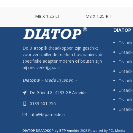
.75 LH
M8 X 1.25 LH
M8 X 1.25 RH
DIATOP
Draadk
De
Diatop
®
draadkoppen zijn geschikt
Draadko
voor verschillende merken bosmaaiers; de
specifieke adapter moeren of bouten zijn
Draadk
bij ons verkrijgbaar.
Draadko
Diatop® ~
Made in Japan ~
Draadk
Draadk
De Griend 8, 4233 GE Ameide
Draadko
0183 601 756
Draadk
info@btpameide.nl
DIATOP DRAADKOP by BTP Ameide
2023 Powered by
FCL Media