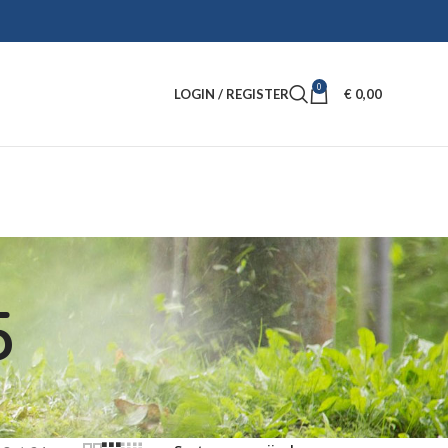
0
LOGIN / REGISTER
€
0,00
5