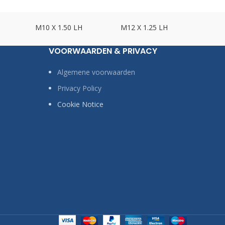
M10 X 1.50 LH
M12 X 1.25 LH
M12 X
VOORWAARDEN & PRIVACY
Algemene voorwaarden
Privacy Policy
Cookie Notice