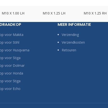
M10 X 1.00 LH
M10 X 1.25 LH
M10 X 1.25 RH
 DRAADKOP
MEER INFORMATIE
op voor Makita
Verzending
p voor Stihl
Verzendkosten
op voor Husqvarna
Retouren
p voor Stiga
op voor Dolmar
op voor Honda
p voor Stiga
op voor Echo