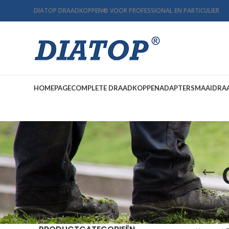
DIATOP DRAADKOPPEN
®
VOOR PROFESSIONAL EN PARTICULIER
HOMEPAGE
COMPLETE DRAADKOPPEN
ADAPTERS
MAAIDRA