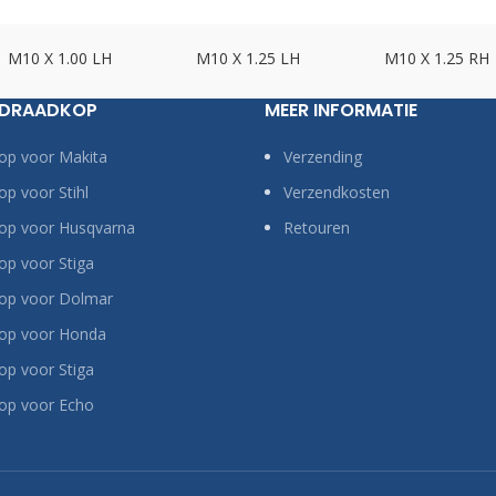
M10 X 1.00 LH
M10 X 1.25 LH
M10 X 1.25 RH
 DRAADKOP
MEER INFORMATIE
op voor Makita
Verzending
p voor Stihl
Verzendkosten
op voor Husqvarna
Retouren
p voor Stiga
op voor Dolmar
op voor Honda
p voor Stiga
op voor Echo