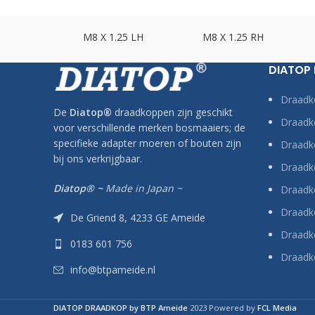
.75 LH
M8 X 1.25 LH
M8 X 1.25 RH
DIATOP
Draadk
De
Diatop
®
draadkoppen zijn geschikt
Draadko
voor verschillende merken bosmaaiers; de
specifieke adapter moeren of bouten zijn
Draadk
bij ons verkrijgbaar.
Draadko
Diatop® ~
Made in Japan ~
Draadk
Draadk
De Griend 8, 4233 GE Ameide
Draadko
0183 601 756
Draadk
info@btpameide.nl
DIATOP DRAADKOP by BTP Ameide
2023 Powered by
FCL Media