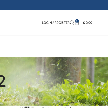
0
LOGIN / REGISTER
€
0,00
2