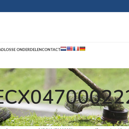
AD
LOSSE ONDERDELEN
CONTACT
ECX04700022