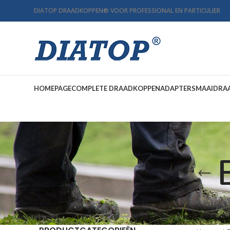
DIATOP DRAADKOPPEN
®
VOOR PROFESSIONAL EN PARTICULIER
HOMEPAGE
COMPLETE DRAADKOPPEN
ADAPTERS
MAAIDRA