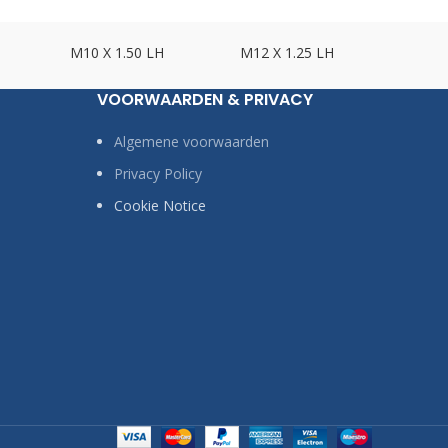
M10 X 1.50 LH
M12 X 1.25 LH
M12 X
VOORWAARDEN & PRIVACY
Algemene voorwaarden
Privacy Policy
Cookie Notice