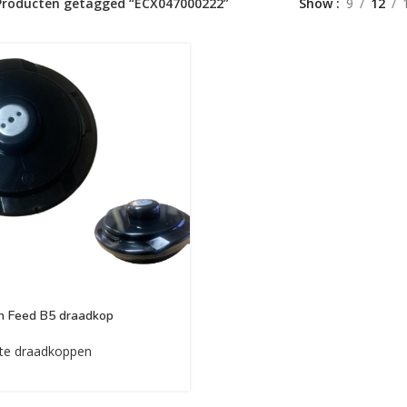
Producten getagged “ECX047000222”
Show
9
12
 Feed B5 draadkop
te draadkoppen