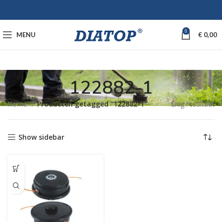
0
MENU
€
0,00
122882-1
Home
Producten getagged “122882-1”
Enig resultaat
Show sidebar