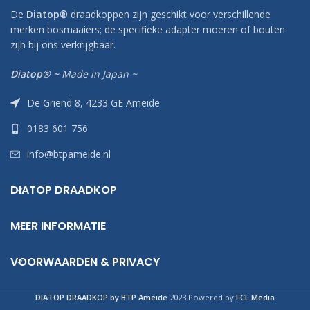
De
Diatop
®
draadkoppen zijn geschikt voor verschillende
merken bosmaaiers; de specifieke adapter moeren of bouten
zijn bij ons verkrijgbaar.
Diatop® ~
Made in Japan ~
De Griend 8, 4233 GE Ameide
0183 601 756
info@btpameide.nl
DIATOP DRAADKOP
MEER INFORMATIE
VOORWAARDEN & PRIVACY
DIATOP DRAADKOP by BTP Ameide
2023 Powered by
FCL Media